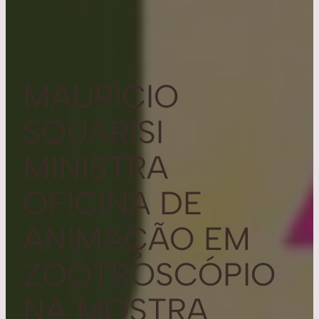
MAURÍCIO
SQUARISI
MINISTRA
OFICINA DE
ANIMAÇÃO EM
ZOOTROSCÓPIO
NA MOSTRA