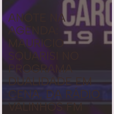
ANOTE NA
AGENDA:
MAURICIO
SQUARISI NO
PROGRAMA
DUALIDADE EM
CENA, DA RÁDIO
VALINHOS FM