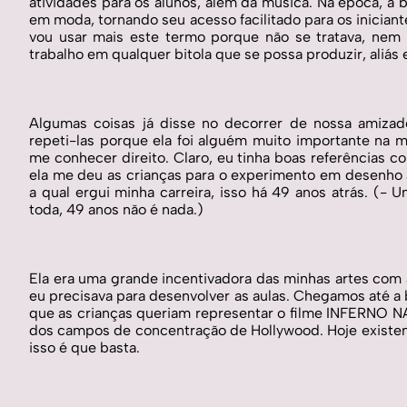
atividades para os alunos, além da música. Na época, a b
em moda, tornando seu acesso facilitado para os iniciant
vou usar mais este termo porque não se tratava, nem
trabalho em qualquer bitola que se possa produzir, aliás 
Algumas coisas já disse no decorrer de nossa amizad
repeti-las porque ela foi alguém muito importante na 
me conhecer direito. Claro, eu tinha boas referências co
ela me deu as crianças para o experimento em desenho a
a qual ergui minha carreira, isso há 49 anos atrás. (- U
toda, 49 anos não é nada.)
Ela era uma grande incentivadora das minhas artes com 
eu precisava para desenvolver as aulas. Chegamos até a
que as crianças queriam representar o filme INFERNO NA
dos campos de concentração de Hollywood. Hoje existem 
isso é que basta. 