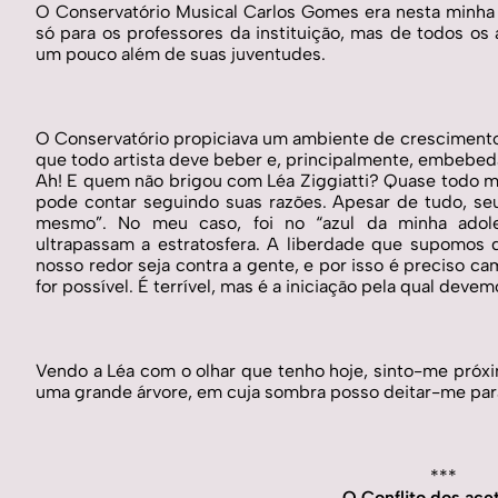
O Conservatório Musical Carlos Gomes era nesta minha 
só para os professores da instituição, mas de todos os 
um pouco além de suas juventudes. 
O Conservatório propiciava um ambiente de crescimento in
que todo artista deve beber e, principalmente, embebed
Ah! E quem não brigou com Léa Ziggiatti? Quase todo m
pode contar seguindo suas razões. Apesar de tudo, seu
mesmo”. No meu caso, foi no “azul da minha adole
ultrapassam a estratosfera. A liberdade que supomos
nosso redor seja contra a gente, e por isso é preciso cami
for possível. É terrível, mas é a iniciação pela qual devem
Vendo a Léa com o olhar que tenho hoje, sinto-me próx
uma grande árvore, em cuja sombra posso deitar-me par
***
O Conflito dos acet