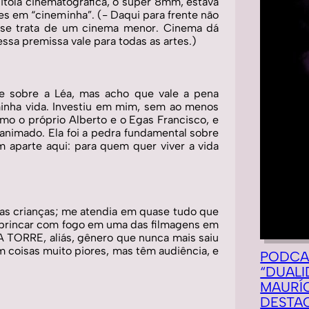
itola cinematográfica, o super 8mm, estava 
es em “cineminha”. (- Daqui para frente não 
 se trata de um cinema menor. Cinema dá 
essa premissa vale para todas as artes.) 
e sobre a Léa, mas acho que vale a pena 
minha vida. Investiu em mim, sem ao menos 
mo o próprio Alberto e o Egas Francisco, e 
nimado. Ela foi a pedra fundamental sobre 
m aparte aqui: para quem quer viver a vida 
as crianças; me atendia em quase tudo que 
 brincar com fogo em uma das filmagens em 
 TORRE, aliás, gênero que nunca mais saiu 
coisas muito piores, mas têm audiência, e 
PODCA
“DUALI
MAURÍC
DESTA