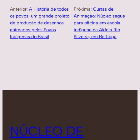
Anterior:
A História de todos
Próxima:
Curtas de
os povos: um grande projeto
Animação: Núcleo segue
de produção de desenhos
para oficina em escola
animados pelos Povos
indígena na Aldeia Rio
Indígenas do Brasil
Silveira, em Bertioga
NÚCLEO DE