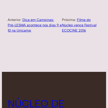
Anterior:
Dica em Campinas:
Próxima:
Filme do
Pré-LESMA acontece nos dias 9 e
Núcleo vence Festival
10 na Unicamp
ECOCINE 2016
NÚCLEO DE