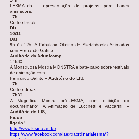
LESMALab – apresentação de projetos para banca
animadora;
17h:
Coffee break
Dia
10/11
Das
9h às 12h: A Fabulosa Oficina de Sketchbooks Animados
com Fernando Galrito
–
Auditório da Adunicamp
;
14h30:
A Monstruosa Mostra MONSTRA e bate-papo sobre festivais
de animação com
Fernando Galrito
–
Auditório d
o LIS
;
17h:
Coffee Break
17h30:
A Magnífica Mostra pré-LESMA, com exibição do
documentário* “A Animação de Lucchetti e Vaccarini”
–
Auditório d
o LIS
;
Fique
ligado!
http://www.lesma.art.br/
https://www.facebook.com/laextraordinarialesma/?