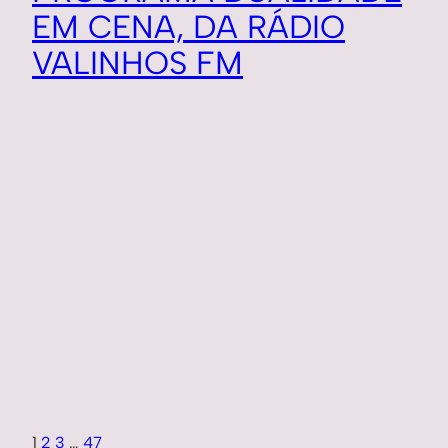
EM CENA, DA RÁDIO
VALINHOS FM
1
2
3
…
47