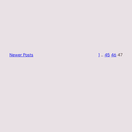
Newer Posts
1
…
45
46
47