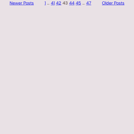
Newer Posts
1
…
41
42
43
44
45
…
47
Older Posts