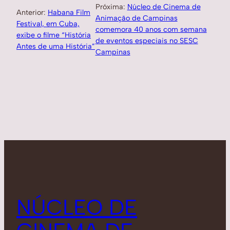
Próxima:
Núcleo de Cinema de
Anterior:
Habana Film
Animação de Campinas
Festival, em Cuba,
comemora 40 anos com semana
exibe o filme “História
de eventos especiais no SESC
Antes de uma História”
Campinas
NÚCLEO DE