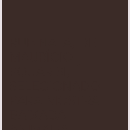
RUBINATA, DE
MAURÍCIO
SQUARISI, É
SELECIONADO
PARA MOSTRA
BAIXADA
ANIMADA