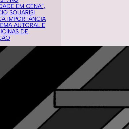
DADE EM CENA”,
IO SQUARISI
CA IMPORTÂNCIA
NEMA AUTORAL E
ICINAS DE
ÇÃO