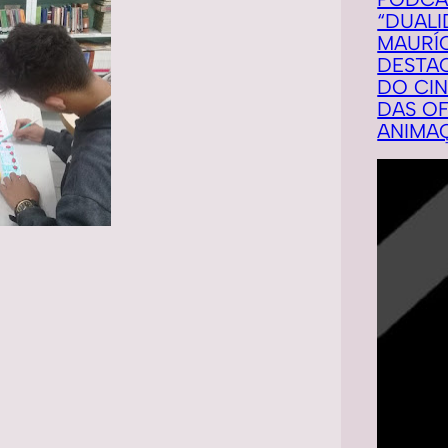
“DUALI
MAURÍC
DESTA
DO CI
DAS OF
ANIMA