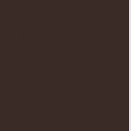
ORTOLÂNDIA
ROJETO
”