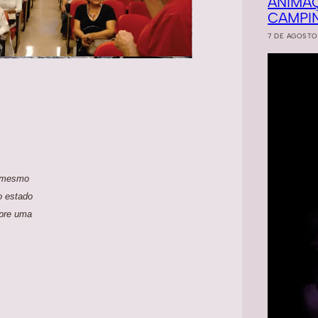
ANIMA
CAMPI
7 DE AGOSTO
o mesmo
o estado
mpre uma