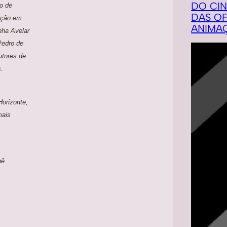
DO CI
o de
DAS OF
ação em
ANIMA
nha Avelar
Pedro de
utores de
s.
Horizonte,
mais
nê