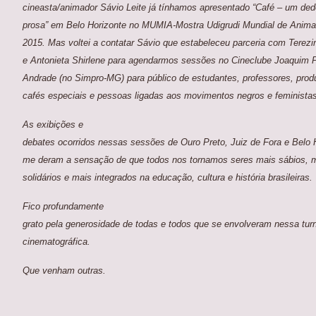
cineasta/animador Sávio Leite já tínhamos apresentado “Café – um ded
prosa” em Belo Horizonte no MUMIA-Mostra Udigrudi Mundial de Anim
2015. Mas voltei a contatar Sávio que estabeleceu parceria com Terezi
e Antonieta Shirlene para agendarmos sessões no Cineclube Joaquim 
Andrade (no Simpro-MG) para público de estudantes, professores, prod
cafés especiais e pessoas ligadas aos movimentos negros e feminista
As exibições e
debates ocorridos nessas sessões de Ouro Preto, Juiz de Fora e Belo 
me deram a sensação de que todos nos tornamos seres mais sábios, 
solidários e mais integrados na educação, cultura e história brasileiras.
Fico profundamente
grato pela generosidade de todas e todos que se envolveram nessa tur
cinematográfica.
Que venham outras.