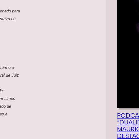
ionado para
estava na
Brum e o
al de Juiz
de
em filmes
edo de
PODCA
es e
“DUALI
MAURÍC
DESTA