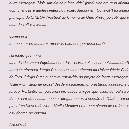
curta-metragem “Mais um dia na minha vida” (produzido em uma oficina
com crianças e adolescentes no Projeto Âncora em Cotia-SP) foi selec
participar do CINEOP (Festival de Cinema de Ouro Preto) percebi que 
hora de voltar a Minas.
Comecei a
re-conectar os contatos mineiros para compor essa turnê.
Há muito que tinha
uma dívida cinematográfica com Juiz de Fora. A cineasta Alessandra 
também cineasta Sérgio Puccini ensinam cinema na Universidade Feder
de Fora. Sérgio Puccini estava envolvido no projeto do longa-metragem
“Café – um dedo de prosa” desde o nascimento, prestando assessoria 
roteiro. Portanto, em parceria com esses amigos que, além de realizar
têm o dom de ensinar cinema, programamos a sessão de “Café – um d
prosa” no Museu de Artes Murilo Mendes para uma plateia de professor
estudantes de cinema.
Através do