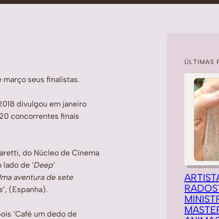
ÚLTIMAS 
março seus finalistas.
2018 divulgou em janeiro
 20 concorrentes finais
zaretti, do Núcleo de Cinema
 lado de ‘
Deep
’
ARTIST
Uma aventura de sete
RADOS
s
’, (Espanha).
MINIST
MASTE
ois ‘Café um dedo de