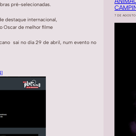
ANIMA
obras pré-selecionadas.
CAMPI
7 DE AGOSTO
de destaque internacional,
 o Oscar de melhor filme
icano
sai no dia 29 de abril, num evento no
41