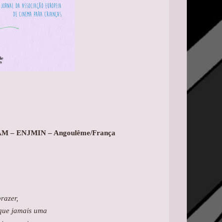
 CNAM – ENJMIN – Angoulême/França
razer,
 que jamais uma