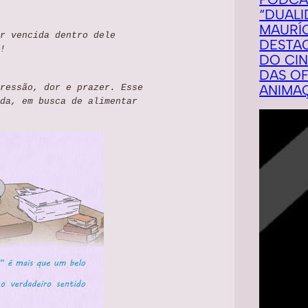
“DUALI
MAURÍC
r vencida dentro dele
DESTA
!
DO CI
DAS OF
ANIMA
ressão, dor e prazer. Esse
da, em busca de alimentar