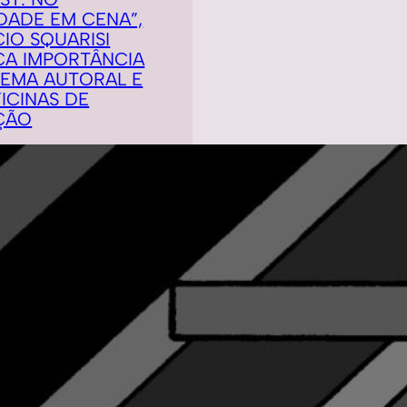
DADE EM CENA”,
IO SQUARISI
CA IMPORTÂNCIA
NEMA AUTORAL E
ICINAS DE
ÇÃO