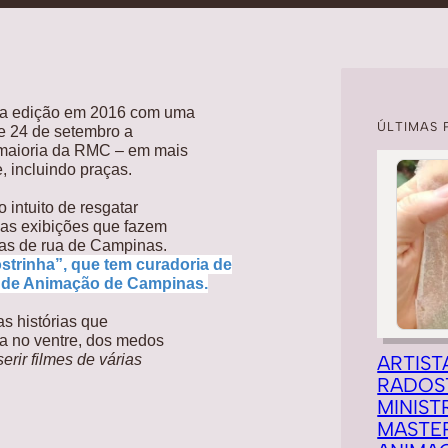
ma edição em 2016 com uma
ÚLTIMAS 
 e 24 de setembro a
 maioria da RMC – em mais
 incluindo praças.
 intuito de resgatar
 as exibições que fazem
as de rua de Campinas.
strinha”, que tem curadoria de
a de Animação de Campinas.
as histórias que
da no ventre, dos medos
ARTIST
erir filmes de várias
RADOS
MINIST
MASTE