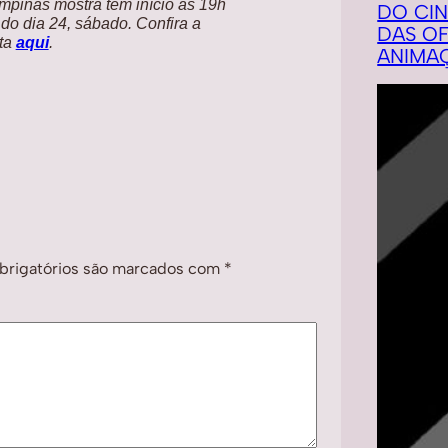
ampinas mostra tem início às 19h
DO CI
 do dia 24, sábado. Confira a
DAS OF
ta
aqui
.
ANIMA
rigatórios são marcados com
*