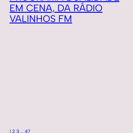
EM CENA, DA RÁDIO
VALINHOS FM
1
2
3
…
47