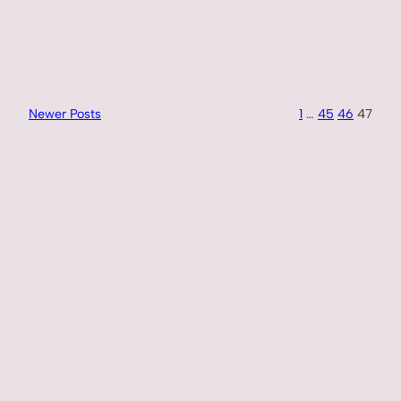
Newer Posts
1
…
45
46
47