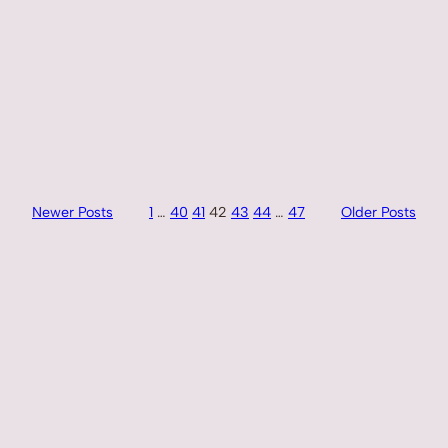
Newer Posts
1
…
40
41
42
43
44
…
47
Older Posts