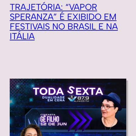
TRAJETÓRIA: “VAPOR
SPERANZA” É EXIBIDO EM
FESTIVAIS NO BRASIL E NA
ITÁLIA