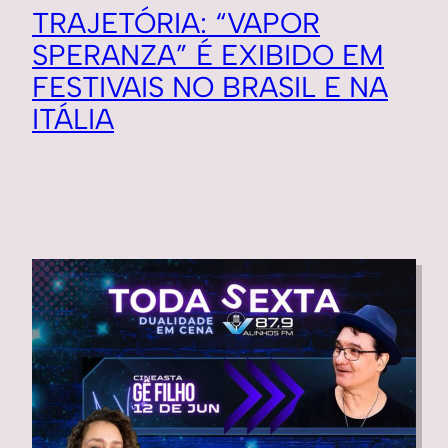
TRAJETÓRIA: “VAPOR
SPERANZA” É EXIBIDO EM
FESTIVAIS NO BRASIL E NA
ITÁLIA