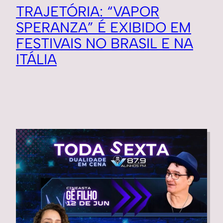
TRAJETÓRIA: “VAPOR
SPERANZA” É EXIBIDO EM
FESTIVAIS NO BRASIL E NA
ITÁLIA