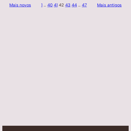
Mais novos
1
…
40
41
42
43
44
…
47
Mais antigos